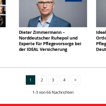
Dieter Zimmermann –
Idea
Norddeutscher Ruhepol und
Ortlo
Experte für Pflegevorsorge bei
Pfle
der IDEAL Versicherung
Deut
1
2
3
4
>
1-3 von 66 Nachrichten