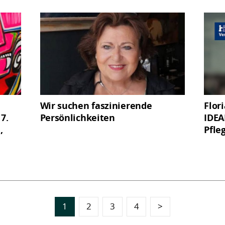
Wir suchen faszinierende
Flor
7.
Persönlichkeiten
IDEAL
,
Pfle
1
2
3
4
>