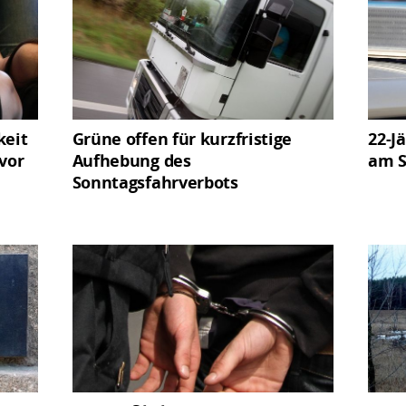
keit
Grüne offen für kurzfristige
22-J
vor
Aufhebung des
am S
Sonntagsfahrverbots