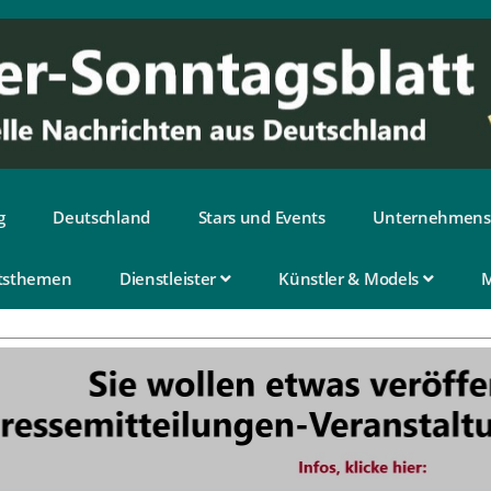
g
Deutschland
Stars und Events
Unternehmens
tsthemen
Dienstleister
Künstler & Models
M