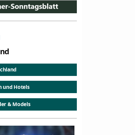
n
and
chland
n und Hotels
ler & Models