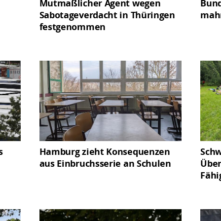
Mutmaßlicher Agent wegen
Bun
Sabotageverdacht in Thüringen
mahn
festgenommen
s
Hamburg zieht Konsequenzen
Schw
aus Einbruchsserie an Schulen
Über
Fähi