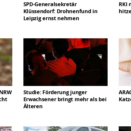
SPD-Generalsekretär
RKI 
Klüssendorf: Drohnenfund in
hitz
Leipzig ernst nehmen
n NRW
Studie: Förderung junger
ARAG
cht
Erwachsener bringt mehr als bei
Katz
Älteren