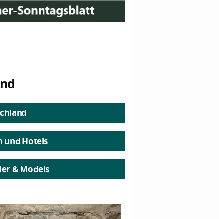
n
and
chland
n und Hotels
ler & Models