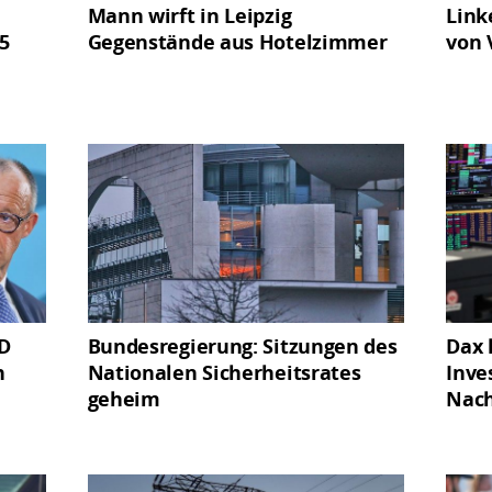
Mann wirft in Leipzig
Link
5
Gegenstände aus Hotelzimmer
von 
fD
Bundesregierung: Sitzungen des
Dax 
h
Nationalen Sicherheitsrates
Inve
geheim
Nach