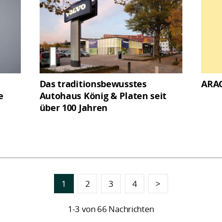
Das traditionsbewusstes
ARAG
e
Autohaus König & Platen seit
über 100 Jahren
1
2
3
4
>
1-3 von 66 Nachrichten