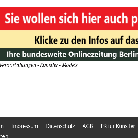
Veranstaltungen - Künstler - Models
en
Impressum
Datenschutz
AGB
PR für Künstler
chen