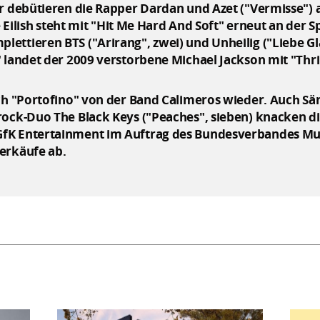
r debütieren die Rapper Dardan und Azet ("Vermisse") a
ie Eilish steht mit "Hit Me Hard And Soft" erneut an der S
ettieren BTS ("Arirang", zwei) und Unheilig ("Liebe Gl
 landet der 2009 verstorbene Michael Jackson mit "Thril
ich "Portofino" von der Band Calimeros wieder. Auch Sä
ock-Duo The Black Keys ("Peaches", sieben) knacken die 
fK Entertainment im Auftrag des Bundesverbandes Musi
erkäufe ab.