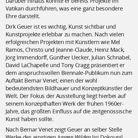
Darüber hinaus konnte er bereits Projekte im
Vatikan durchführen, was eine ganz besondere
Ehre darstellt.
Dirk Geuer ist es wichtig, Kunst sichtbar und
Kunstprojekte erlebbar zu machen. Nach vielen
erfolgreichen Projekten mit Künstlern wie Mel
Ramos, Christo und Jeanne-Claude, Heinz Mack,
Jörg Immendorff, Günther Uecker, Julian Schnabel,
David LaChapelle und Tony Cragg präsentiert er
dem anspruchsvollen Biennale-Publikum nun zum
Auftakt Bernar Venet, einen der wohl
bedeutendsten Bildhauer und Konzeptkünstler der
Welt. Der Fokus der Ausstellung liegt hierbei auf
seinem konzepthaften Werk der frühen 1960er-
Jahre, das größten Einfluss auf die zeitgenössische
Kunst haben sollte.
Nach Bernar Venet zeigt Geuer an selber Stelle
Werke des einstigen
Jungen Wilden
Jiri Dokoupil,