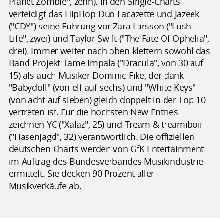
Planet Zombie", zehn). In den Single-Charts
verteidigt das HipHop-Duo Lacazette und Jazeek
("CDY") seine Führung vor Zara Larsson ("Lush
Life", zwei) und Taylor Swift ("The Fate Of Ophelia",
drei). Immer weiter nach oben klettern sowohl das
Band-Projekt Tame Impala ("Dracula", von 30 auf
15) als auch Musiker Dominic Fike, der dank
"Babydoll" (von elf auf sechs) und "White Keys"
(von acht auf sieben) gleich doppelt in der Top 10
vertreten ist. Für die höchsten New Entries
zeichnen YC ("Xalaz", 25) und Tream & treamiboii
("Hasenjagd", 32) verantwortlich. Die offiziellen
deutschen Charts werden von GfK Entertainment
im Auftrag des Bundesverbandes Musikindustrie
ermittelt. Sie decken 90 Prozent aller
Musikverkäufe ab.