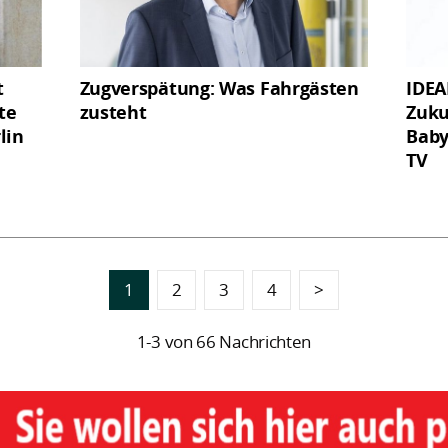
t
Zugverspätung: Was Fahrgästen
IDEA
te
zusteht
Zuku
lin
Baby
TV
1
2
3
4
>
1-3 von 66 Nachrichten