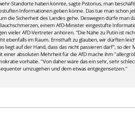
r-Standorte haben könnte, sagte Pistorius, man beschäftige
tuften Informationen geben könne. Das tue man schon jet
s um die Sicherheit des Landes gehe. Deswegen dürfe man da
te Bauchschmerzen, einem AfD-Minister eingestufte Informa
gen vieler AfD-Vertreter anhören. "Die Nähe zu Putin ist ni
eht ebenfalls im Raum. Ernsthaft zu glauben, wir dürften leic
 liegt auf der Hand, dass das nicht passieren darf", so der M
 einer absoluten Mehrheit für die AfD mache ihm "allergröß
mokratie vorhabe. "Von daher wäre das ein sehr, sehr schle
onsequenter umzugehen und dem etwas entgegensetzen."