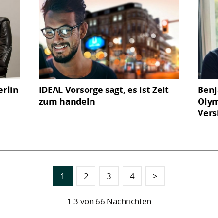
rlin
IDEAL Vorsorge sagt, es ist Zeit
Benj
zum handeln
Olym
Vers
1
2
3
4
>
1-3 von 66 Nachrichten