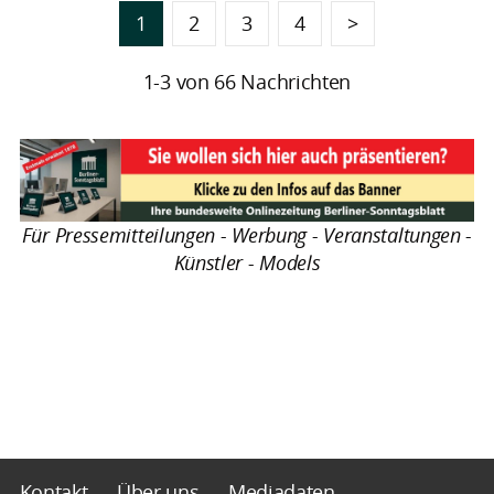
1
2
3
4
>
1-3 von 66 Nachrichten
Für Pressemitteilungen - Werbung - Veranstaltungen -
Künstler - Models
Kontakt
Über uns
Mediadaten