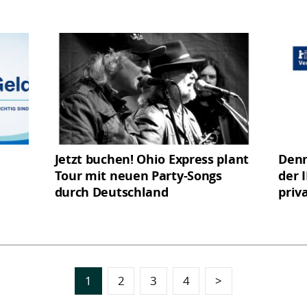
Jetzt buchen! Ohio Express plant
Denn
Tour mit neuen Party-Songs
der I
durch Deutschland
priv
1
2
3
4
>