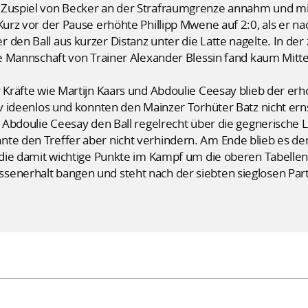
n Zuspiel von Becker an der Strafraumgrenze annahm und mi
 Kurz vor der Pause erhöhte Phillipp Mwene auf 2:0, als er 
den Ball aus kurzer Distanz unter die Latte nagelte. In der 
ie Mannschaft von Trainer Alexander Blessin fand kaum Mitte
 Kräfte wie Martijn Kaars und Abdoulie Ceesay blieb der erho
iv ideenlos und konnten den Mainzer Torhüter Batz nicht erns
s Abdoulie Ceesay den Ball regelrecht über die gegnerische Li
nte den Treffer aber nicht verhindern. Am Ende blieb es de
, die damit wichtige Punkte im Kampf um die oberen Tabellen
enerhalt bangen und steht nach der siebten sieglosen Parti