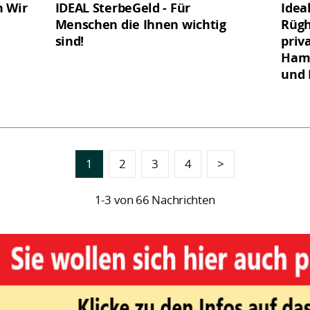
n Wir
IDEAL SterbeGeld - Für
Idea
Menschen die Ihnen wichtig
Rügh
sind!
priv
Hamb
und
1
2
3
4
>
1-3 von 66 Nachrichten