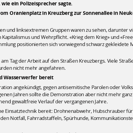
wie ein Polizeisprecher sagte.
vom Oranienplatz in Kreuzberg zur Sonnenallee in Neu
ken und linksextremen Gruppen waren zu sehen, darunter v
en Kapitalismus und Wehrpflicht. «Krieg dem Krieg» und «Fre
mmlung positionierten sich vorwiegend schwarz gekleidete M
am Tag der Arbeit auf den Straßen Kreuzbergs. Viele Straß
rden nicht mehr angefahren.
d Wasserwerfer bereit
ration angekündigt, gegen antisemitische Parolen oder Volks
enen Jahren sollte die Demonstration aber nicht mehr ganz s
mend gewaltfreie Verlauf der vergangenen Jahre.
eiche Einsatztechnik bereit: Drohnenabwehr, Hubschrauber f
den Notfall, Fahrradstaffeln, Spürhunde, Kommunikationste