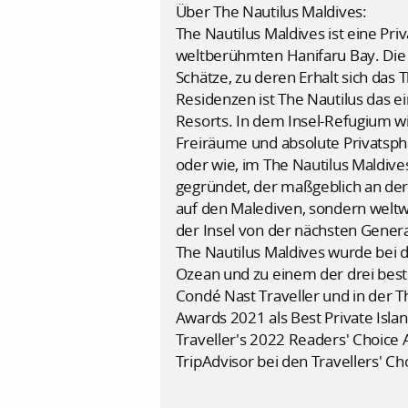
Über The Nautilus Maldives:
The Nautilus Maldives ist eine Pr
weltberühmten Hanifaru Bay. Die 
Schätze, zu deren Erhalt sich das T
Residenzen ist The Nautilus das e
Resorts. In dem Insel-Refugium w
Freiräume und absolute Privatsphä
oder wie, im The Nautilus Maldive
gegründet, der maßgeblich an der E
auf den Malediven, sondern weltw
der Insel von der nächsten Genera
The Nautilus Maldives wurde bei 
Ozean und zu einem der drei bes
Condé Nast Traveller und in der T
Awards 2021 als Best Private Isla
Traveller's 2022 Readers' Choice
TripAdvisor bei den Travellers' C