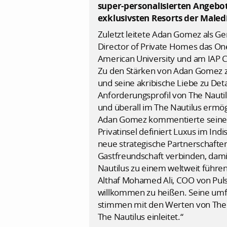
super-personalisierten Angebo
exklusivsten Resorts der Maled
Zuletzt leitete Adan Gomez als Ge
Director of Private Homes das O
American University und am IAP C
Zu den Stärken von Adan Gomez zä
und seine akribische Liebe zu Deta
Anforderungsprofil von The Nautil
und überall im The Nautilus ermögl
Adan Gomez kommentierte seine Er
Privatinsel definiert Luxus im In
neue strategische Partnerschafte
Gastfreundschaft verbinden, damit 
Nautilus zu einem weltweit führen
Althaf Mohamed Ali, COO von Puls
willkommen zu heißen. Seine umfa
stimmen mit den Werten von The Na
The Nautilus einleitet.“