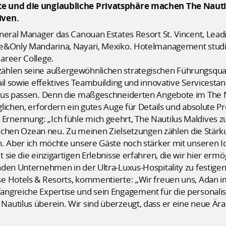
te und die unglaubliche Privatsphäre machen The Nauti
iven.
neral Manager das Canouan Estates Resort St. Vincent, Leadi
ne&Only Mandarina, Nayari, Mexiko. Hotelmanagement studi
areer College.
hlen seine außergewöhnlichen strategischen Führungsqualit
il sowie effektives Teambuilding und innovative Servicestan
us passen. Denn die maßgeschneiderten Angebote im The Naut
ichen, erfordern ein gutes Auge für Details und absolute Pro
nennung: „Ich fühle mich geehrt, The Nautilus Maldives zu 
dischen Ozean neu. Zu meinen Zielsetzungen zählen die Stär
n. Aber ich möchte unsere Gäste noch stärker mit unseren 
sie die einzigartigen Erlebnisse erfahren, die wir hier ermö
den Unternehmen in der Ultra-Luxus-Hospitality zu festigen
e Hotels & Resorts, kommentierte: „Wir freuen uns, Adan i
ngreiche Expertise und sein Engagement für die personalisi
utilus überein. Wir sind überzeugt, dass er eine neue Ära 