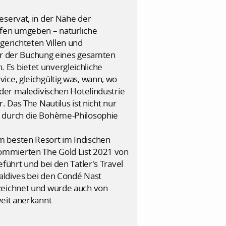
eservat, in der Nähe der
ffen umgeben – natürliche
ngerichteten Villen und
oder der Buchung eines gesamten
Es bietet unvergleichliche
ice, gleichgültig was, wann, wo
 der maledivischen Hotelindustrie
 Das The Nautilus ist nicht nur
d durch die Bohème-Philosophie
m besten Resort im Indischen
ommierten The Gold List 2021 von
führt und bei den Tatler's Travel
Maldives bei den Condé Nast
ezeichnet und wurde auch von
weit anerkannt