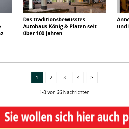
Das traditionsbewusstes
Anne
e
Autohaus König & Platen seit
und 
nz
über 100 Jahren
1
2
3
4
>
1-3 von 66 Nachrichten