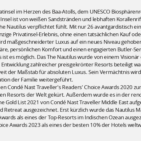
ivatinsel im Herzen des Baa-Atolls, dem UNESCO Biosphärenr
Insel ist von weißen Sandstränden und lebhaften Korallenri
he Nautilus verpflichtet fühlt. Mit nur 26 avantgardistisch ei
inzige Privatinsel-Erlebnis, ohne einen tatsächlichen Kauf 
ird maßgeschneiderter Luxus auf ein neues Niveau gehoben. 
re, persönlichen Komfort und einen engagierten Butler-Serv
s ist es möglich. Das The Nautilus wurde von einem Visionär
ntwicklung zahlreicher preisgekrönter Resorts beteiligt war.
eit der Maßstab für absoluten Luxus. Sein Vermächtnis wir
tion der Familie weitergeführt.
den Condé Nast Traveller's Readers' Choice Awards 2020 zu
ten Resorts der Welt gekürt. Außerdem wurde es in der ren
he Gold List 2021 von Condé Nast Traveller Middle East aufge
nd Retreat ausgezeichnet. Erst kürzlich wurde das Nautilus 
 Awards als eines der Top-Resorts im Indischen Ozean ausg
hoice Awards 2023 als eines der besten 10% der Hotels welt