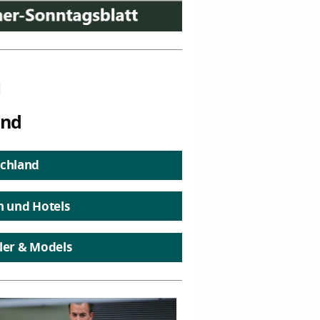
n
and
chland
n und Hotels
ler & Models