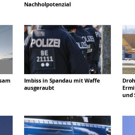
Nachholpotenzial
gsam
Imbiss in Spandau mit Waffe
Droh
ausgeraubt
Ermi
und 