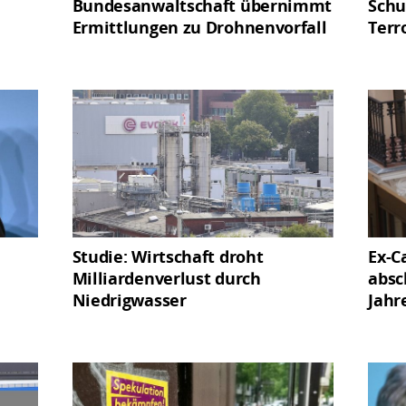
Bundesanwaltschaft übernimmt
Schu
Ermittlungen zu Drohnenvorfall
Terr
Studie: Wirtschaft droht
Ex-Ca
Milliardenverlust durch
absc
Niedrigwasser
Jahr