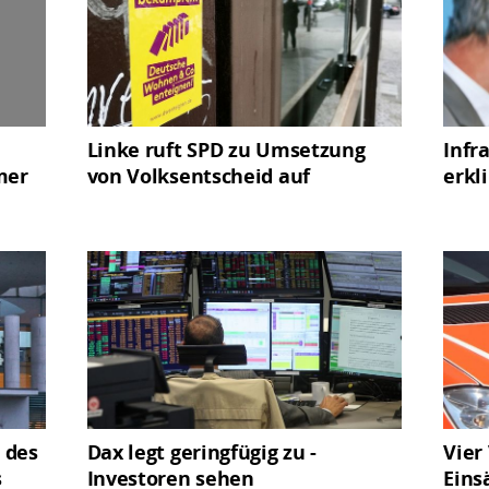
Linke ruft SPD zu Umsetzung
Infra
mer
von Volksentscheid auf
erkl
 des
Dax legt geringfügig zu -
Vier
s
Investoren sehen
Eins