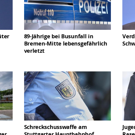
üter
89-Jährige bei Busunfall in
Verd
Bremen-Mitte lebensgefährlich
Schw
verletzt
Schreckschusswaffe am
Juge
ger
Stuttgarter Hauptbahnhof
Rase