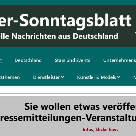
g
Deutschland
Stars und Events
Unternehmens
tsthemen
Dienstleister
Künstler & Models
M