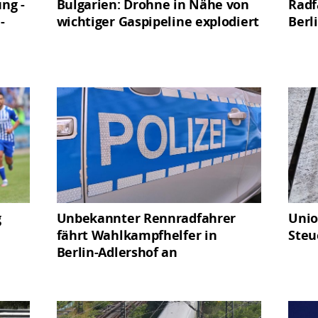
ng -
Bulgarien: Drohne in Nähe von
Radf
-
wichtiger Gaspipeline explodiert
Berl
g
Unbekannter Rennradfahrer
Unio
fährt Wahlkampfhelfer in
Steu
Berlin-Adlershof an