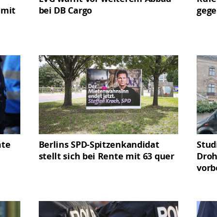
 mit
bei DB Cargo
gege
mte
Berlins SPD-Spitzenkandidat
Stud
stellt sich bei Rente mit 63 quer
Droh
vorb