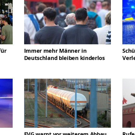
für
Immer mehr Männer in
Schü
Deutschland bleiben kinderlos
Verl
EVG warnt vor weiterem Abbau
Rufe