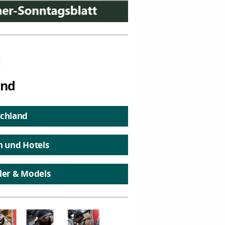
n
and
chland
n und Hotels
ler & Models