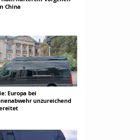
n China
ie: Europa bei
nenabwehr unzureichend
ereitet