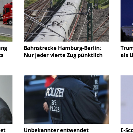
ung
Bahnstrecke Hamburg-Berlin:
Trum
ts
Nur jeder vierte Zug pünktlich
als 
net
Unbekannter entwendet
E-Sc