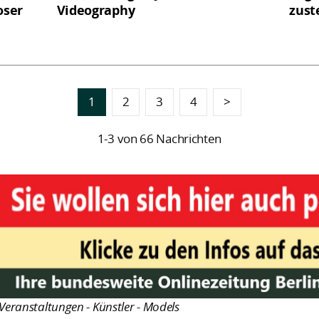
oser
Videography
zust
1
2
3
4
>
1-3 von 66 Nachrichten
Veranstaltungen - Künstler - Models