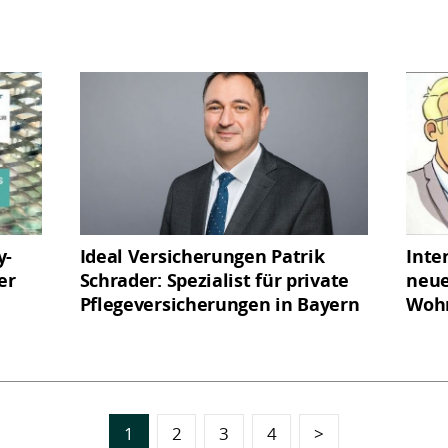
y-
Ideal Versicherungen Patrik
Inte
er
Schrader: Spezialist für private
neue
Pflegeversicherungen in Bayern
Wohn
1
2
3
4
>