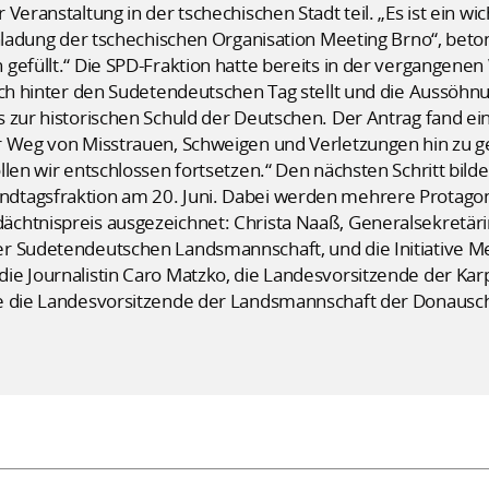
Veranstaltung in der tschechischen Stadt teil. „Es ist ein wic
nladung der tschechischen Organisation Meeting Brno“, beton
gefüllt.“ Die SPD-Fraktion hatte bereits in der vergangenen
ich hinter den Sudetendeutschen Tag stellt und die Aussöhnu
 zur historischen Schuld der Deutschen. Der Antrag fand ei
r Weg von Misstrauen, Schweigen und Verletzungen hin zu g
len wir entschlossen fortsetzen.“ Den nächsten Schritt bildet
dtagsfraktion am 20. Juni. Dabei werden mehrere Protago
chtnispreis ausgezeichnet: Christa Naaß, Generalsekretär
r Sudetendeutschen Landsmannschaft, und die Initiative M
die Journalistin Caro Matzko, die Landesvorsitzende der K
ie die Landesvorsitzende der Landsmannschaft der Donaus