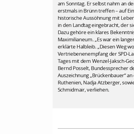
am Sonntag. Er selbst nahm an der 
erstmals in Brünn treffen – auf Ei
historische Aussöhnung mit Leben 
in den Landtag eingebracht, der s
Dazu gehöre ein klares Bekenntnis
Maximilianeum. „Es war ein lange
erklärte Halbleib. „Diesen Weg wol
Vertriebenenempfang der SPD-Lan
Tages mit dem Wenzel-Jaksch-Gedä
Bernd Posselt, Bundessprecher de
Auszeichnung „Brückenbauer“ an 
Ruthenien, Nadja Atzberger, sow
Schmidmair, verliehen.