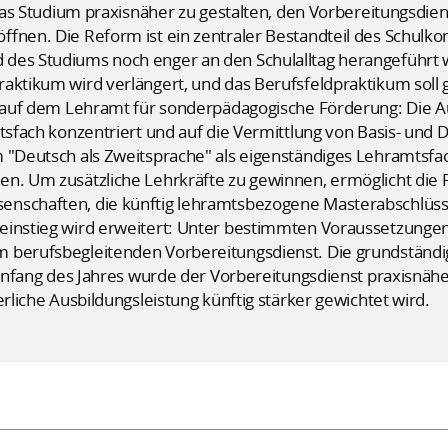
, das Studium praxisnäher zu gestalten, den Vorbereitungsdi
ffnen. Die Reform ist ein zentraler Bestandteil des Schul
 des Studiums noch enger an den Schulalltag herangeführt
aktikum wird verlängert, und das Berufsfeldpraktikum soll 
t auf dem Lehramt für sonderpädagogische Förderung: Die Au
chtsfach konzentriert und auf die Vermittlung von Basis- u
 "Deutsch als Zweitsprache" als eigenständiges Lehramtsfac
en. Um zusätzliche Lehrkräfte zu gewinnen, ermöglicht die
enschaften, die künftig lehramtsbezogene Masterabschlüss
einstieg wird erweitert: Unter bestimmten Voraussetzunge
 berufsbegleitenden Vorbereitungsdienst. Die grundständi
s Anfang des Jahres wurde der Vorbereitungsdienst praxisnähe
erliche Ausbildungsleistung künftig stärker gewichtet wird.