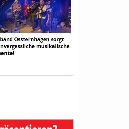
band Ossternhagen sorgt
unvergessliche musikalische
ente!