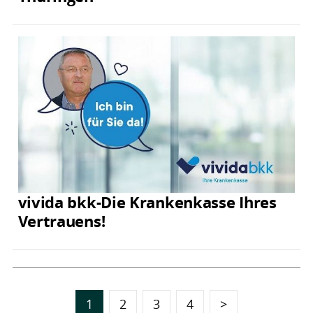
vivida bkk-Die Krankenkasse Ihres
Vertrauens!
1
2
3
4
>