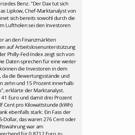
ercedes Benz. "Der Dax tut sich
as Lipkow, Chef-Marktanalyst von
net sich bereits sowohl durch die
m Luftholen sei den Investoren
er an den Finanzmärkten
gen auf Arbeitslosenunterstützung
er Philly-Fed-Index zeigt sich von
ie Daten sprechen für eine weiter
 können die Investoren in dem
g, da die Bewertungsstände und
en zehn und 15 Prozent innerhalb
", erklärte der Marktanalyst.
 41 Euro und damit drei Prozent
lf Cent pro Kilowattstunde (kWh)
nk ebenfalls stark: Ein Fass der
-Dollar, das waren 276 Cent oder
haftswährung war am
prechend für 0,8712 Euro zu