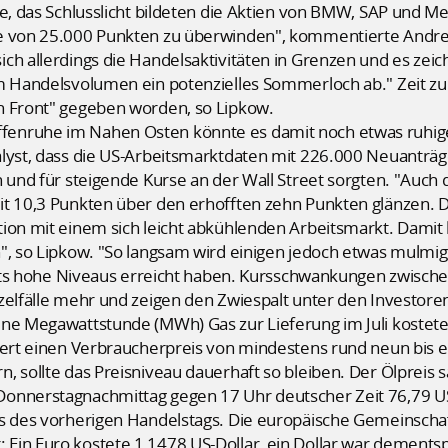
te, das Schlusslicht bildeten die Aktien von BMW, SAP und M
ke von 25.000 Punkten zu überwinden", kommentierte Andre
ch allerdings die Handelsaktivitäten in Grenzen und es zeich
im Handelsvolumen ein potenzielles Sommerloch ab." Zeit zu
n Front" gegeben worden, so Lipkow.
enruhe im Nahen Osten könnte es damit noch etwas ruhig
alyst, dass die US-Arbeitsmarktdaten mit 226.000 Neuanträ
 und für steigende Kurse an der Wall Street sorgten. "Auch d
it 10,3 Punkten über den erhofften zehn Punkten glänzen. D
tion mit einem sich leicht abkühlenden Arbeitsmarkt. Damit
n", so Lipkow. "So langsam wird einigen jedoch etwas mulmi
reits hohe Niveaus erreicht haben. Kursschwankungen zwisch
zelfälle mehr und zeigen den Zwiespalt unter den Investoren
ine Megawattstunde (MWh) Gas zur Lieferung im Juli kostete
iert einen Verbraucherpreis von mindestens rund neun bis e
 sollte das Preisniveau dauerhaft so bleiben. Der Ölpreis sa
onnerstagnachmittag gegen 17 Uhr deutscher Zeit 76,79 US
uss des vorherigen Handelstags. Die europäische Gemeinsc
Ein Euro kostete 1,1478 US-Dollar, ein Dollar war dements