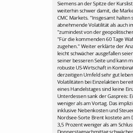
Siemens an der Spitze der Kurslis
weiterhin schwer damit, die Mar
CMC Markets. "Insgesamt halten si
abnehmende Volatilität als auch 
"zumindest von der geopolitische
"Für die kommenden 60 Tage Waff
zugehen." Weiter erklärte der An
leicht schwächer ausgefallen seien
seiner besseren Seite und kann m
robuste US-Wirtschaft in Kombina
derzeitigen Umfeld sehr gut lebe
Volatilitäten bei Einzelaktien be
eines Handelstages sind keine Ein
Unterdessen sank der Gaspreis: E
weniger als am Vortag. Das impliz
inklusive Nebenkosten und Steuern,
Nordsee-Sorte Brent kostete am D
3,5 Prozent weniger als am Schl
Donnerstagnachmittag schwächer: 