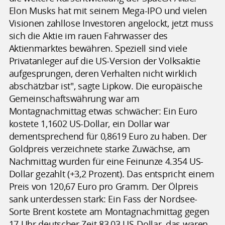
Elon Musks hat mit seinem Mega-IPO und vielen
Visionen zahllose Investoren angelockt, jetzt muss
sich die Aktie im rauen Fahrwasser des
Aktienmarktes bewähren. Speziell sind viele
Privatanleger auf die US-Version der Volksaktie
aufgesprungen, deren Verhalten nicht wirklich
abschätzbar ist", sagte Lipkow. Die europäische
Gemeinschaftswährung war am
Montagnachmittag etwas schwächer: Ein Euro
kostete 1,1602 US-Dollar, ein Dollar war
dementsprechend für 0,8619 Euro zu haben. Der
Goldpreis verzeichnete starke Zuwächse, am
Nachmittag wurden für eine Feinunze 4.354 US-
Dollar gezahlt (+3,2 Prozent). Das entspricht einem
Preis von 120,67 Euro pro Gramm. Der Ölpreis
sank unterdessen stark: Ein Fass der Nordsee-
Sorte Brent kostete am Montagnachmittag gegen
17 Uhr deutscher Zeit 83,03 US-Dollar, das waren