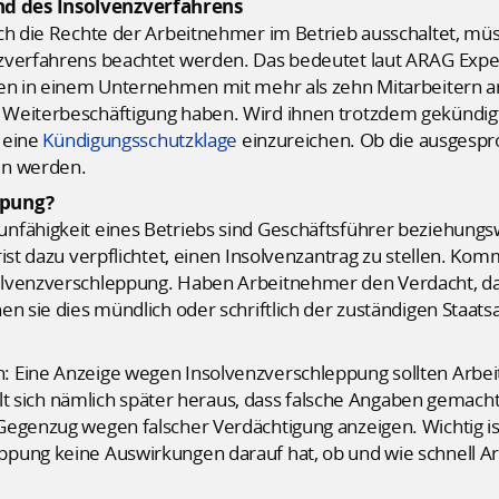
d des Insolvenzverfahrens
ch die Rechte der Arbeitnehmer im Betrieb ausschaltet, müs
zverfahrens beachtet werden. Das bedeutet laut ARAG Expe
ten in einem Unternehmen mit mehr als zehn Mitarbeitern a
Weiterbeschäftigung haben. Wird ihnen trotzdem gekündigt,
 eine
Kündigungsschutzklage
einzureichen. Ob die ausgespr
en werden.
ppung?
nfähigkeit eines Betriebs sind Geschäftsführer beziehungsw
ist dazu verpflichtet, einen Insolvenzantrag zu stellen. Komm
olvenzverschleppung. Haben Arbeitnehmer den Verdacht, da
en sie dies mündlich oder schriftlich der zuständigen Staat
: Eine Anzeige wegen Insolvenzverschleppung sollten Arbei
tellt sich nämlich später heraus, dass falsche Angaben gemac
egenzug wegen falscher Verdächtigung anzeigen. Wichtig ist
ppung keine Auswirkungen darauf hat, ob und wie schnell 