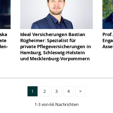
iska
Ideal Versicherungen Bastian
Prof
vate
Rügheimer: Spezialist für
Enga
den-
private Pflegeversicherungen in
Asse
Hamburg, Schleswig-Holstein
und Mecklenburg-Vorpommern
1
2
3
4
>
1-3 von 66 Nachrichten