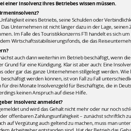
i einer Insolvenz ihres Betriebes wissen müssen.
Firmeninsolvenz?
Unfähigkeit eines Betriebs, seine Schulden oder Verbindlich
 Das Unternehmen ist nicht länger dazu in der Lage, seinen
n. Im Falle des Touristikkonzerns FTI handelt es sich um s
 dem Wirtschaftsstabilisierungsfonds, die das Reiseunterne
ern?
nächst auch dann weiterhin im Betrieb beschäftigt, wenn dies
r Grund für eine Kündigung. Klar ist aber auch: Eine Insolvenz
s oder gar das ganze Unternehmen stillgelegt werden. Wie 
beschäftigt werden können, ist von Fall zu Fall unterschiedlic
ür drei Monate Insolvenzgeld für Beschäftigte, die in Deuts
erdings keinen Anspruch auf diese Hilfe.
tgeber Insolvenz anmeldet?
gemeldet und wird das Gehalt nicht mehr oder nur noch schl
der offenbaren Zahlungsunfähigkeit – zunächst schriftlich 
ch auf Vergütung auch geltend zu machen, muss man unter
m Arbeitgeber entstanden sind. Hat der Betrieb das Gehalt 