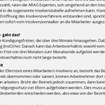
ezahlt, raten die ARAG Experten, sich umgehend an den Ins
d in die sogenannte Insolvenztabelle aufnehmen kann. Hand
 Eröffnung des Insolvenzverfahrens entstanden sind, spric
n sofort vom Insolvenzverwalter an die Mitarbeiter ausgeza
– geht das?
le Kündigungsfristen, die über drei Monate hinausgehen. Da
g (InsO) hin: Danach kann das Arbeitsverhältnis sowohl vom
 Frist von drei Monaten zum Monatsende aufgelöst werden.
itsverhältnis noch nicht lange besteht.
it
r Elternzeit eines Mitarbeiters Insolvenz an, besteht das B
etrieb übernommen oder saniert, können Arbeitnehmer do
hin arbeiten. Bricht der Betrieb jedoch zusammen, dann kan
digungsschutz von Eltern aufgehoben werden. Dies muss all
ndesbehörden entschieden werden, also etwa von der Bezir