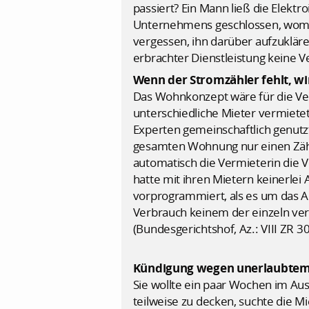
passiert? Ein Mann ließ die Elekt
Unternehmens geschlossen, womit 
vergessen, ihn darüber aufzuklären
erbrachter Dienstleistung keine V
Wenn der Stromzähler fehlt, wi
Das Wohnkonzept wäre für die Ve
unterschiedliche Mieter vermiete
Experten gemeinschaftlich genutz
gesamten Wohnung nur einen Zähler
automatisch die Vermieterin die V
hatte mit ihren Mietern keinerlei
vorprogrammiert, als es um das A
Verbrauch keinem der einzeln ve
(Bundesgerichtshof, Az.: VIII ZR 3
Kündigung wegen unerlaubtem
Sie wollte ein paar Wochen im Au
teilweise zu decken, suchte die M