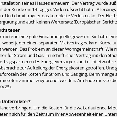
roinstallation seines Hauses erneuern. Der Vertrag wurde a
der Kunde ein 14-tägiges Widerrufsrecht hatte. Allerding
. Und damit trägt er das komplette Verlustrisiko. Der Elektro
ergütung und auch keinen Wertersatz (Europäischer Gerichtsh
rd’s teuer
rmieterin eine gute Einnahmequelle gewesen: Sie hatte ei
t, wobei jeder einen separaten Mietvertrag bekam. Küche u
t werden. Das Problem an dieser Wohngemeinschaft: Wie mei
 für Strom und Gas. Ein schriftlicher Vertrag mit den Stadt
ertragspartnerin des Energieversorgers und nicht etwa ihre
 Absprache zur Aufteilung der Energiekosten getroffen. Und 
ufdröseln der Kosten für Strom und Gas ging. Denn mangels
rmieteten Zimmer zugeordnet werden. Am Ende musste die 
00/23).
 Untermieter?
sland verbringen. Um die Kosten für die weiterlaufende Mie
ieterin sich für den Zeitraum ihrer Abwesenheit einen Unte