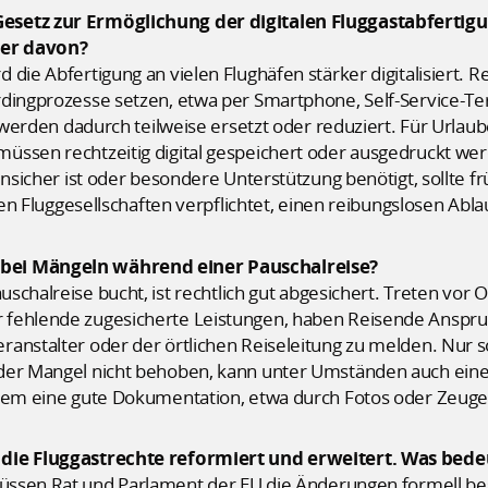
Gesetz zur Ermöglichung der digitalen Fluggastabfert
ber davon?
 die Abfertigung an vielen Flughäfen stärker digitalisiert. 
rdingprozesse setzen, etwa per Smartphone, Self-Service-Te
er werden dadurch teilweise ersetzt oder reduziert. Für Urla
üssen rechtzeitig digital gespeichert oder ausgedruckt w
unsicher ist oder besondere Unterstützung benötigt, sollte fr
iben Fluggesellschaften verpflichtet, einen reibungslosen Abl
bei Mängeln während einer Pauschalreise?
schalreise bucht, ist rechtlich gut abgesichert. Treten vor O
fehlende zugesicherte Leistungen, haben Reisende Anspruch 
anstalter oder der örtlichen Reiseleitung zu melden. Nur s
der Mangel nicht behoben, kann unter Umständen auch eine
udem eine gute Dokumentation, etwa durch Fotos oder Zeug
 die Fluggastrechte reformiert und erweitert. Was bede
ssen Rat und Parlament der EU die Änderungen formell be