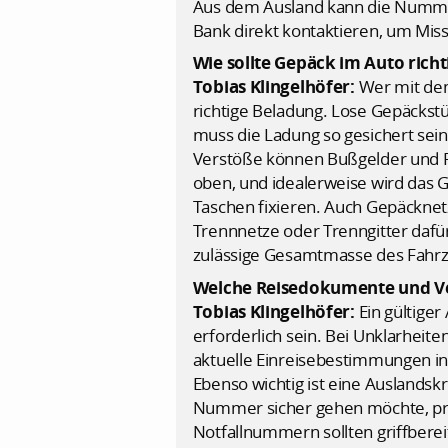
Aus dem Ausland kann die Nummer 
Bank direkt kontaktieren, um Mis
Wie sollte Gepäck im Auto rich
Tobias Klingelhöfer:
Wer mit dem
richtige Beladung. Lose Gepäcks
muss die Ladung so gesichert sein
Verstöße können Bußgelder und Pu
oben, und idealerweise wird das G
Taschen fixieren. Auch Gepäckne
Trennnetze oder Trenngitter dafür
zulässige Gesamtmasse des Fahrze
Welche Reisedokumente und Ve
Tobias Klingelhöfer:
Ein gültiger
erforderlich sein. Bei Unklarheite
aktuelle Einreisebestimmungen inf
Ebenso wichtig ist eine Auslandsk
Nummer sicher gehen möchte, prüf
Notfallnummern sollten griffbereit