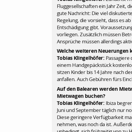
Fluggesellschaften ein Jahr Zeit, 
gute Nachricht: Die viel diskutier
Regelung, die vorsieht, dass es a
Entschädigung gibt. Voraussetzung
vorliegen. Zusätzlich müssen Betr
Ansprüche müssen allerdings akti
Welche weiteren Neuerungen k
Tobias Klingelhöfer:
Passagiere 
einem Handgepäckstück kostenlos 
sitzen Kinder bis 14 Jahre nach d
anfallen. Auch Gebühren fürs Ein
Auf den Balearen werden Mietwa
Mietwagen buchen?
Tobias Klingelhöfer:
Ibiza begre
Juni und September täglich nur n
Diese geringere Verfügbarkeit mac
nehmen, was noch da ist. Außerd
unbedingt, sich frühzeitig von zu