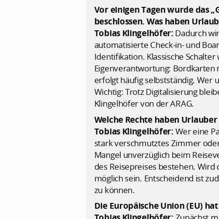
Vor einigen Tagen wurde das „
beschlossen. Was haben Urlau
Tobias Klingelhöfer:
Dadurch wird
automatisierte Check-in- und Boa
Identifikation. Klassische Schalt
Eigenverantwortung: Bordkarten m
erfolgt häufig selbstständig. Wer 
Wichtig: Trotz Digitalisierung ble
Klingelhöfer von der ARAG.
Welche Rechte haben Urlauber 
Tobias Klingelhöfer:
Wer eine Pau
stark verschmutztes Zimmer oder 
Mangel unverzüglich beim Reisever
des Reisepreises bestehen. Wird 
möglich sein. Entscheidend ist z
zu können.
Die Europäische Union (EU) hat
Tobias Klingelhöfer:
Zunächst mü