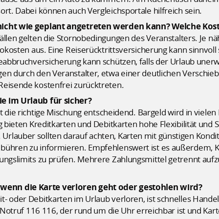
ort. Dabei können auch Vergleichsportale hilfreich sein.
 nicht wie geplant angetreten werden kann? Welche Ko
Fällen gelten die Stornobedingungen des Veranstalters. Je nä
nokosten aus. Eine Reiserücktrittsversicherung kann sinnvoll 
iseabbruchversicherung kann schützen, falls der Urlaub une
en durch den Veranstalter, etwa einer deutlichen Verschieb
Reisende kostenfrei zurücktreten.
e im Urlaub für sicher?
st die richtige Mischung entscheidend. Bargeld wird in vielen
g bieten Kreditkarten und Debitkarten hohe Flexibilität und 
rlauber sollten darauf achten, Karten mit günstigen Kondit
bühren zu informieren. Empfehlenswert ist es außerdem, Ka
ungslimits zu prüfen. Mehrere Zahlungsmittel getrennt auf
enn die Karte verloren geht oder gestohlen wird?
- oder Debitkarten im Urlaub verloren, ist schnelles Handel
r-Notruf 116 116, der rund um die Uhr erreichbar ist und Kart