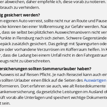
abweichen, daher empfehle ich, diese vorab zu notieren. Z
sbrauch zu verhindern.
tig gesichert werden?
 eigenen Auto verreist, sollte nicht nur an Route und Paus
tücke können bei einer Vollbremsung zur Gefahr werden. N
, dass sie selbst bei plötzlichen Ausweichmanövern nicht ve
nkte in Flensburg nach sich ziehen. Schwere Gegenstände 
epäck zusätzlich gesichert. Das gelingt mit Spanngurten ode
tze oder vorhandene Verzurrösen im Kofferraum helfen. In
, dass die Ladung bei einem Unfall nicht in den Fahrgastraum
ugs nicht zu überschreiten.
rsicherungen sollten Sommerurlauber haben?
 Ausweis ist auf Reisen Pflicht. Je nach Reiseziel kann auch 
n sollten Urlauber einen Blick auf die Seiten des
Auswärtigen
ormieren. Dort erfahren sie auch, wie alt Reisedokumente b
rankenversicherung, da gesetzliche Leistungen im Ausland of
t vorab alle Unterlagen und speichert wichtige Dokumente z
 sein.