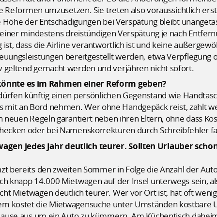
die Reformen umzusetzen. Sie treten also voraussichtlich er
te Höhe der Entschädigungen bei Verspätung bleibt unangetast
b einer mindestens dreistündigen Verspätung je nach Entfern
 ist, dass die Airline verantwortlich ist und keine außerg
euungsleistungen bereitgestellt werden, etwa Verpflegung ode
v geltend gemacht werden und verjähren nicht sofort.
önnte es im Rahmen einer Reform geben?
dürfen künftig einen persönlichen Gegenstand wie Handtasc
mit an Bord nehmen. Wer ohne Handgepäck reist, zahlt wen
en neuen Regeln garantiert neben ihren Eltern, ohne dass Kos
checken oder bei Namenskorrekturen durch Schreibfehler fa
gen jedes Jahr deutlich teurer. Sollten Urlauber sch
nzt bereits den zweiten Sommer in Folge die Anzahl der Auto
och knapp 14.000 Mietwagen auf der Insel unterwegs sein, a
ht Mietwagen deutlich teurer. Wer vor Ort ist, hat oft weni
em kostet die Mietwagensuche unter Umständen kostbare Url
 Hause aus um ein Auto zu kümmern. Am Küchentisch daheim l