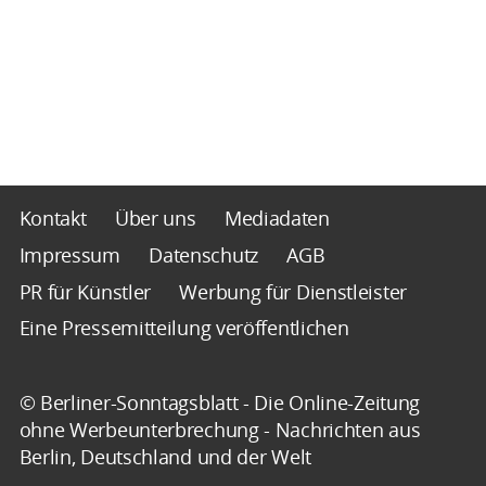
Kontakt
Über uns
Mediadaten
Impressum
Datenschutz
AGB
PR für Künstler
Werbung für Dienstleister
Eine Pressemitteilung veröffentlichen
© Berliner-Sonntagsblatt - Die Online-Zeitung
ohne Werbeunterbrechung - Nachrichten aus
Berlin, Deutschland und der Welt