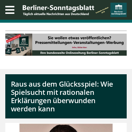
Raus aus dem Glücksspiel: Wie
Spielsucht mit rationalen
Erklärungen überwunden
werden kann