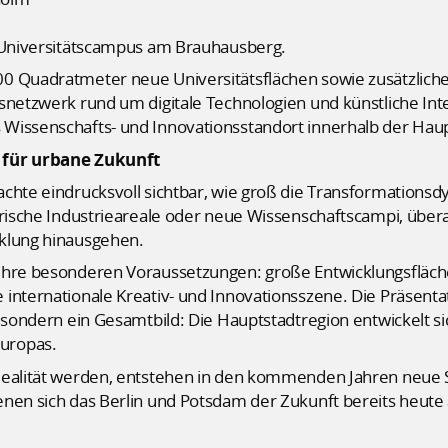
Universitätscampus am Brauhausberg.
00 Quadratmeter neue Universitätsflächen sowie zusätzlic
snetzwerk rund um digitale Technologien und künstliche Inte
Wissenschafts- und Innovationsstandort innerhalb der Haupt
 für urbane Zukunft
chte eindrucksvoll sichtbar, wie groß die Transformationsd
orische Industrieareale oder neue Wissenschaftscampi, überal
cklung hinausgehen.
ihre besonderen Voraussetzungen: große Entwicklungsfläch
internationale Kreativ- und Innovationsszene. Die Präsenta
, sondern ein Gesamtbild: Die Hauptstadtregion entwickelt 
uropas.
Realität werden, entstehen in den kommenden Jahren neue S
enen sich das Berlin und Potsdam der Zukunft bereits heute