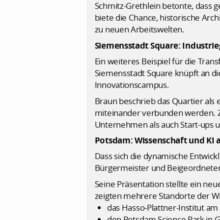
Schmitz-Grethlein betonte, dass g
biete die Chance, historische Arc
zu neuen Arbeitswelten.
Siemensstadt Square: Industrie
Ein weiteres Beispiel für die Tran
Siemensstadt Square knüpft an die
Innovationscampus.
Braun beschrieb das Quartier als 
miteinander verbunden werden. Zie
Unternehmen als auch Start-ups u
Potsdam: Wissenschaft und KI 
Dass sich die dynamische Entwicklu
Bürgermeister und Beigeordneter 
Seine Präsentation stellte ein ne
zeigten mehrere Standorte der Wi
das Hasso-Plattner-Institut am
den Potsdam Science Park in 