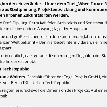
egion derzeit verändert. Unter dem Titel „When Future S
er aus Stadtplanung, Projektentwicklung und kommunale
uen urbanen Zukunftsorten werden.
Prof. Dipl.-Ing. Petra Kahlfeldt, Architektin und Senatsbaud
rte sie die besondere Ausgangslage der Hauptstadt:
 Erbe und große Flächen, die in den kommenden Jahren trans
anzen Welt bekannt – Berlin arbeitet intensiv daran, sie in 
ägnant.
rin deutlich, dass gerade die ehemaligen Flughäfen der Stad
erlin derzeit erlebt.
n Tech Republic
rank Wolters
, Geschäftsführer der Tegel Projekt GmbH, ei
 vor: Berlin TXL – Urban Tech Republic.
n zeigten eindrucksvoll die Dimension des Projekts. Auf ein
teil: