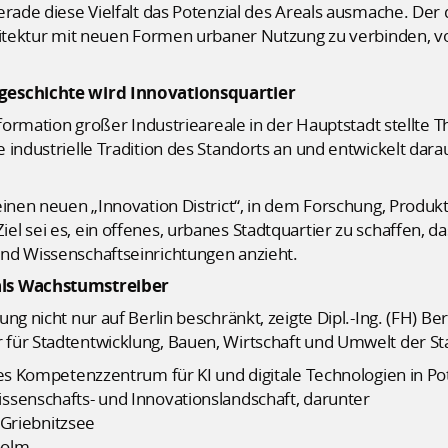
erade diese Vielfalt das Potenzial des Areals ausmache. De
hitektur mit neuen Formen urbaner Nutzung zu verbinden, vo
geschichte wird Innovationsquartier
sformation großer Industrieareale in der Hauptstadt stellte
 industrielle Tradition des Standorts an und entwickelt da
einen neuen „Innovation District“, in dem Forschung, Produk
l sei es, ein offenes, urbanes Stadtquartier zu schaffen, da
nd Wissenschaftseinrichtungen anzieht.
als Wachstumstreiber
ng nicht nur auf Berlin beschränkt, zeigte Dipl.-Ing. (FH) Be
für Stadtentwicklung, Bauen, Wirtschaft und Umwelt der S
ues Kompetenzzentrum für KI und digitale Technologien in Po
ssenschafts- und Innovationslandschaft, darunter
 Griebnitzsee
Golm