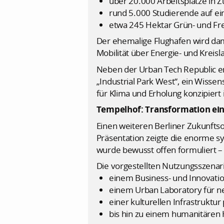
über 20.000 Arbeitsplätze in Z
rund 5.000 Studierende auf e
etwa 245 Hektar Grün- und Fre
Der ehemalige Flughafen wird dam
Mobilität über Energie- und Kreis
Neben der Urban Tech Republic ent
„Industrial Park West“, ein Wiss
für Klima und Erholung konzipiert i
Tempelhof: Transformation ein
Einen weiteren Berliner Zukunftso
Präsentation zeigte die enorme s
wurde bewusst offen formuliert – 
Die vorgestellten Nutzungsszenar
einem Business- und Innovati
einem Urban Laboratory für n
einer kulturellen Infrastruktu
bis hin zu einem humanitären