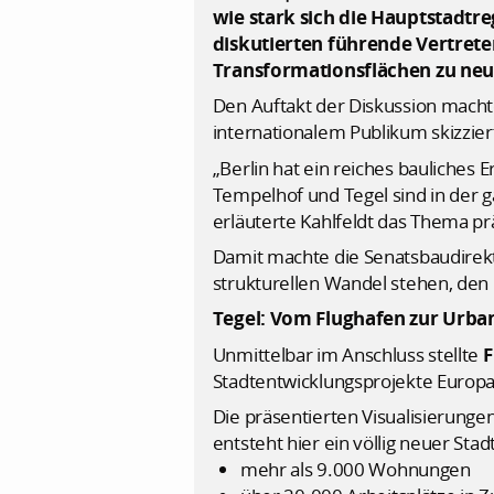
wie stark sich die Hauptstadtr
diskutierten führende Vertret
Transformationsflächen zu ne
Den Auftakt der Diskussion machte 
internationalem Publikum skizzie
„Berlin hat ein reiches bauliches
Tempelhof und Tegel sind in der g
erläuterte Kahlfeldt das Thema pr
Damit machte die Senatsbaudirekto
strukturellen Wandel stehen, den B
Tegel: Vom Flughafen zur Urba
Unmittelbar im Anschluss stellte
F
Stadtentwicklungsprojekte Europas
Die präsentierten Visualisierunge
entsteht hier ein völlig neuer Stadt
mehr als 9.000 Wohnungen