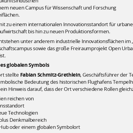
ukunftsindustrien
inem neuen Campus für Wissenschaft und Forschung
iflächen.
it zu einem internationalen Innovationsstandort für urbane
laufwirtschaft bis hin zu neuen Produktionsformen.
stehen unter anderem industrielle Innovationsflächen im „I
enschaftscampus sowie das große Freiraumprojekt Open Urba
st.
es globalen Symbols
rt stellte
Fabian Schmitz-Grethlein
, Geschäftsführer der 
ymbolische Bedeutung des historischen Flughafens Tempelho
ein Hinweis darauf, dass der Ort verschiedene Rollen gleic
ien reichen von
onsstandort
eue Technologien
r plus Denkmalbereich
 Hub oder einem globalen Symbolort