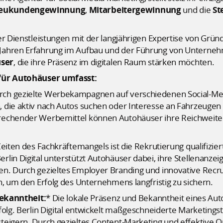
eukundengewinnung
,
Mitarbeitergewinnung
und die
St
er Dienstleistungen mit der langjährigen Expertise von Grün
Jahren Erfahrung im Aufbau und der Führung von Unternehm
user
, die ihre Präsenz im digitalen Raum stärken möchten.
 für Autohäuser umfasst:
urch gezielte Werbekampagnen auf verschiedenen Social-M
 die aktiv nach Autos suchen oder Interesse an Fahrzeugen
rechender Werbemittel können Autohäuser ihre Reichweite
Zeiten des Fachkräftemangels ist die Rekrutierung qualifizie
in Digital unterstützt Autohäuser dabei, ihre Stellenanzeig
n. Durch gezieltes Employer Branding und innovative Recru
n, um den Erfolg des Unternehmens langfristig zu sichern.
ekanntheit:
* Die lokale Präsenz und Bekanntheit eines Aut
folg. Berlin Digital entwickelt maßgeschneiderte Marketingst
teigern. Durch gezieltes Content-Marketing und effektive