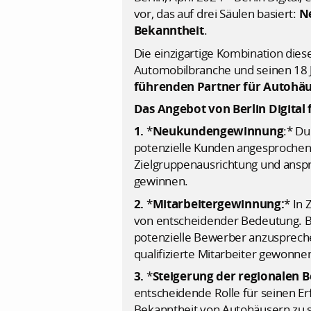
vor, das auf drei Säulen basiert:
N
Bekanntheit
.
Die einzigartige Kombination dies
Automobilbranche und seinen 18 
führenden Partner für Autohä
Das Angebot von Berlin Digital
1.
*
Neukundengewinnung
:* D
potenzielle Kunden angesprochen,
Zielgruppenausrichtung und ansp
gewinnen.
2.
*
Mitarbeitergewinnung:
* In 
von entscheidender Bedeutung. Berl
potenzielle Bewerber anzuspreche
qualifizierte Mitarbeiter gewonne
3.
*
Steigerung der regionalen B
entscheidende Rolle für seinen Er
Bekanntheit von Autohäusern zu s