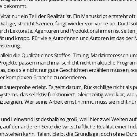
ce bekommt.
vität nur ein Teil der Realität ist. Ein Manuskript entsteht 
ialoge, streicht Szenen, fängt wieder von vorne an. Doch soba
ch Lektorate, Agenturen und Produktionsfirmen ist selten ge
 und knapp. Für viele Autorinnen und Autoren ist das der 
isterung.
allein die Qualität eines Stoffes. Timing, Marktinteressen 
 Projekte passen manchmal schlicht nicht in aktuelle Progr
, dass sie nicht nur gute Geschichten erzählen müssen, son
ner komplexen Branche zu orientieren.
dauerprobe erlebt. Es geht darum, Rückschläge nicht als pe
ystems, das selektiv funktioniert. Gleichzeitig wird klar, wie 
zueignen. Wer seine Arbeit ernst nimmt, muss sie nicht nur
nd Leinwand ist deshalb so groß, weil hier zwei Welten auf
n, auf der anderen Seite die wirtschaftliche Realität einer I
ntstehen kann. Talent bleibt die Grundlage, doch ohne Du