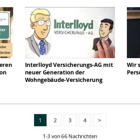
ieren
Interlloyd Versicherungs-AG mit
Wir 
von
neuer Generation der
Pers
Wohngebäude-Versicherung
1
2
3
4
>
1-3 von 66 Nachrichten