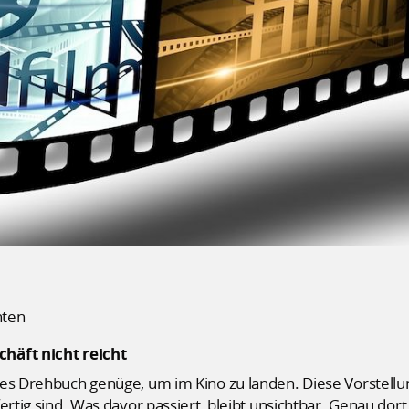
hten
häft nicht reicht
es Drehbuch genüge, um im Kino zu landen. Diese Vorstellung 
ertig sind. Was davor passiert, bleibt unsichtbar. Genau dort