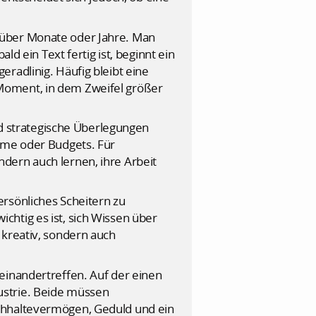
oft über Monate oder Jahre. Man
ld ein Text fertig ist, beginnt ein
radlinig. Häufig bleibt eine
Moment, in dem Zweifel größer
und strategische Überlegungen
amme oder Budgets. Für
dern auch lernen, ihre Arbeit
rsönliches Scheitern zu
wichtig es ist, sich Wissen über
 kreativ, sondern auch
einandertreffen. Auf der einen
ndustrie. Beide müssen
rchhaltevermögen, Geduld und ein