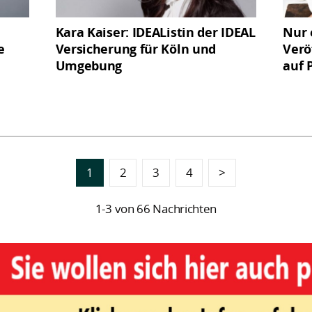
Kara Kaiser: IDEAListin der IDEAL
Nur 
e
Versicherung für Köln und
Verö
Umgebung
auf P
1
2
3
4
>
1-3 von 66 Nachrichten