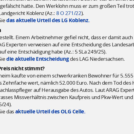
gefälscht hatte. Den Werklohn muss er zum großen Teil tro
andgericht Koblenz (Az.:
8 O 271/22
).
Sie
das aktuelle Urteil des LG Koblenz.
n
stellt. Einem Arbeitnehmer gefiel nicht, dass er damit auch
AG Experten verweisen auf eine Entscheidung des Landesarb
 auf eine Entschädigung habe (Az.: 5 SLa 249/25).
Sie
die aktuelle Entscheidung
des LAG Niedersachsen.
Preis nicht stimmt?
enheim kaufte von einem schwerkranken Bewohner für 5.555
das Zehnfache wert, nämlich 52.000 Euro. Nach dem Tod de
achlasspfleger auf Herausgabe des Autos. Laut ARAG Expert
rasses Missverhältnis zwischen Kaufpreis und Pkw-Wert und 
6/24).
Sie das
aktuelle Urteil des OLG Celle.