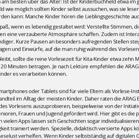
n am besten über das Alter: Ist der Kinderbuchheld etwa im g
ald wie möglich sollten Kinder selbst aussuchen, was sie les
den kann: Manche Kinder hören die Lieblingsgeschichte auch
, wenn es lebendig gestaltet wird: Verstellte Stimmen, die 
n eine verzauberte Atmosphäre schaffen. Zudem ist Interak
diger. Kurze Pausen an besonders aufregenden Stellen ste
Fragen und Einwürfe, auf die man ruhig während des Vorlese
ibt, sollte die reine Vorlesezeit für Kita-Kinder etwa zehn 
 20 Minuten betragen. Je nach Lektüre empfehlen die ARAG
inder es verarbeiten können.
, Smartphones oder Tablets sind für viele Eltern als Vorlese-
andteil im Alltag der meisten Kinder. Daher raten die ARA
des Vorlesens auszuprobieren, beispielweise von der Initiat
nioren, Frauen und Jugend gefördert wird. Hier gibt es die
 vielen Apps lassen sich Geschichten sogar individualisieren
keit trainiert werden. Spezielle, didaktisch versierte Apps 
elust verhelfen. Wenn Kinder selbstständig auf digitalen Ge