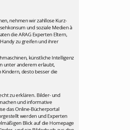
chen, nehmen wir zahllose Kurz-
rnsehkonsum und soziale Medien à
aten die ARAG Experten Eltern,
 Handy zu greifen und ihrer
chmaschinen, künstliche Intelligenz
en unter anderem erlaubt,
 Kindern, desto besser die
cht zu erklären. Bilder- und
machen und informative
se das Online-Bücherportal
orgestellt werden und Experten
elmäßigen Blick auf die Homepage
Kinder- und ein Bilderbuch aus den