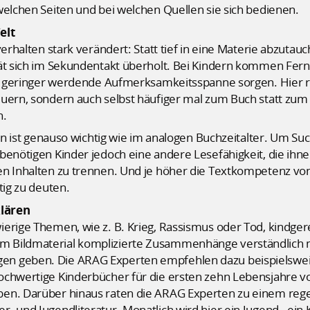
welchen Seiten und bei welchen Quellen sie sich bedienen.
elt
erhalten stark verändert: Statt tief in eine Materie abzutau
tät sich im Sekundentakt überholt. Bei Kindern kommen Fe
mer geringer werdende Aufmerksamkeitsspanne sorgen. Hier r
euern, sondern auch selbst häufiger mal zum Buch statt zum
n.
ten ist genauso wichtig wie im analogen Buchzeitalter. Um Su
benötigen Kinder jedoch eine andere Lesefähigkeit, die ihn
en Inhalten zu trennen. Und je höher die Textkompetenz von
tig zu deuten.
lären
erige Themen, wie z. B. Krieg, Rassismus oder Tod, kindgere
m Bildmaterial komplizierte Zusammenhänge verständlich 
n geben. Die ARAG Experten empfehlen dazu beispielswei
ochwertige Kinderbücher für die ersten zehn Lebensjahre v
ben. Darüber hinaus raten die ARAG Experten zu einem reg
- und Jugendliteratur. Monatlich wird hier ein Jugend-, ein 