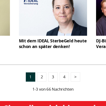
Mit dem IDEAL SterbeGeld heute
DJ-B
schon an später denken!
Vera
1
2
3
4
>
1-3 von 66 Nachrichten