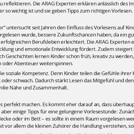
u reflektieren. Die ARAG Experten erklären anlässlich des I
r so wichtig ist und sie geben Tipps zum richtigen Vorlesen.
r“ untersucht seit Jahren den Einfluss des Vorlesens auf Ki
 vorgelesen wurde, bessere Zukunftschancen haben, da ein 
erfolgreichen Berufsleben erleichtert. Die ARAG Experten 
cklung und emotionale Entwicklung fördert. Zudem steigert 
ch Geschichten lernen Kinder schon früh, kreativ zu werden
n oder Abenteuer weiterspinnen.
ie soziale Kompetenz. Denn Kinder teilen die Gefühle ihrer
rk oder schwach. Dadurch stärkt Lesen das Mitgefühl und den 
amilie Nähe und Zusammenhalt.
 perfekt machen. Es kommt eher darauf an, dass überhaupt 
aber einige Tipps für eine gelungene Vorlesestunde: Zunäch
lecke oder im Bett – es sollte in einem Raum vorgelesen we
it vor allem die kleinen Zuhörer die Handlung verstehen, s