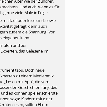
leichen Alter wie der Zuhörer,
en möchten. Und auch, wenn es für
 gerne viele Male in Folge.
mal laut oder leise sind, sowie
tivität gefragt, denn auch
igern zudem die Spannung. Vor
ns eingehen kann.
Minuten und bei
 Experten, das Gelesene im
Instrument tabu. Doch neue
G Experten zu einem Medienmix
ive „Lesen mit App“, die vom
 passenden Geschichten für jedes
 und es können spielerisch erste
können sogar Kindern mit einer
räten lesen, sollten Eltern