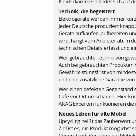
Kleiderkammern findet sich auf de
Technik, die begeistert
Elektrogeräte werden immer kurzl
Jeder Deutsche produziert knapp 
Geräte aufkaufen, aufbereiten un
wird, hängt vom Anbieter ab. In d
technischen Details erfasst und e
Wer gebrauchte Technik von gewer
Auch bei gebrauchten Produkten h
Gewährleistungsfrist von mindest
und eine zusätzliche Garantie vo
Wer einen defekten Gegenstand se
Café vor Ort umschauen. Hier kö
ARAG Experten funktionieren die
Neues Leben für alte Möbel
Upcycling heißt das Zauberwort 
Ziel ist es, ein Produkt möglichs
Gegenstand. Vor allem bei Möbeln