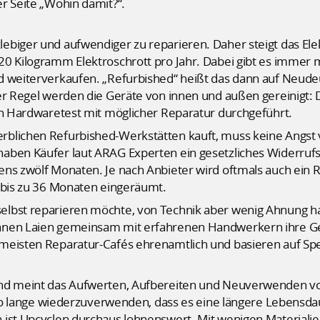
r Seite „Wohin damit?“.
ebiger und aufwendiger zu reparieren. Daher steigt das E
20 Kilogramm Elektroschrott pro Jahr. Dabei gibt es immer 
d weiterverkaufen. „Refurbished“ heißt das dann auf Neudeu
er Regel werden die Geräte von innen und außen gereinigt: 
in Hardwaretest mit möglicher Reparatur durchgeführt.
blichen Refurbished-Werkstätten kauft, muss keine Angst 
aben Käufer laut ARAG Experten ein gesetzliches Widerruf
ens zwölf Monaten. Je nach Anbieter wird oftmals auch ein 
n bis zu 36 Monaten eingeräumt.
lbst reparieren möchte, von Technik aber wenig Ahnung hat,
nnen Laien gemeinsam mit erfahrenen Handwerkern ihre Ge
 meisten Reparatur-Cafés ehrenamtlich und basieren auf Sp
und meint das Aufwerten, Aufbereiten und Neuverwenden 
t so lange wiederzuverwenden, dass es eine längere Lebensdau
 ist Upcyclen durchaus lohnenswert. Mit wenigen Materialie