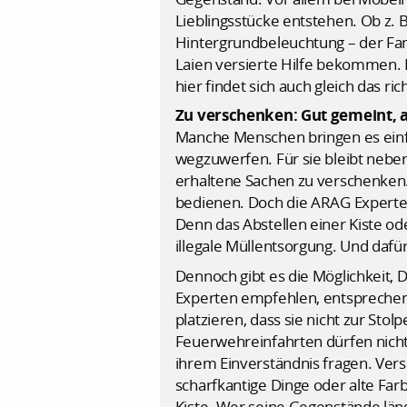
Lieblingsstücke entstehen. Ob z. B
Hintergrundbeleuchtung – der Fant
Laien versierte Hilfe bekommen.
hier findet sich auch gleich das ric
Zu verschenken: Gut gemeint, a
Manche Menschen bringen es einf
wegzuwerfen. Für sie bleibt nebe
erhaltene Sachen zu verschenken.
bedienen. Doch die ARAG Experten
Denn das Abstellen einer Kiste od
illegale Müllentsorgung. Und dafü
Dennoch gibt es die Möglichkeit, 
Experten empfehlen, entsprechend
platzieren, dass sie nicht zur St
Feuerwehreinfahrten dürfen nicht
ihrem Einverständnis fragen. Versc
scharfkantige Dinge oder alte Farb
Kiste. Wer seine Gegenstände län