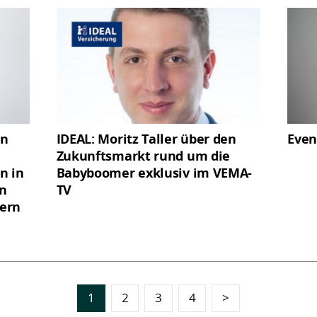
an
IDEAL: Moritz Taller über den
Even
Zukunftsmarkt rund um die
n in
Babyboomer exklusiv im VEMA-
in
TV
ern
1
2
3
4
>