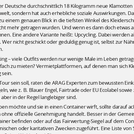
 Deutsche durchschnittlich 18 Kilogramm neue Klamotten pr
Umwelt, sondern hat auch erhebliche soziale Auswirkungen. 
 einem genauen Blick in die tiefsten Winkel des Kleidersch
icht mehr getragen wurden. Und wenn es dann doch etwas and
en. Eine andere Variante heißt: Upcycling. Dabei werden a
er nicht geschickt oder geduldig genug ist, selbst zur Näh
n.
oking – viele Outfits werden nur wenige Male im Leben getra
infach zu mieten? Vermietplattformen, auf denen man sich K
 sein.
our sein soll, raten die ARAG Experten zum bewussten Einka
ln, wie z. B. Blauer Engel, Fairtrade oder EU Ecolabel sow
aber in der Regel langlebiger sind.
 möchte und sie in einen Container wirft, sollte darauf acht
ohne offizielle Genehmigung handelt. Besser in der Gemei
iner befinden oder auf das Fairwertung-Siegel auf dem Cont
konischen oder karitativen Zwecken zugeführt. Eine Liste von