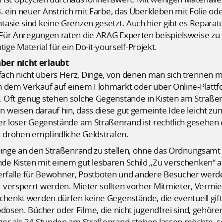
. ein neuer Anstrich mit Farbe, das Überkleben mit Folie od
asie sind keine Grenzen gesetzt. Auch hier gibt es Reparat
 Für Anregungen raten die ARAG Experten beispielsweise z
htige Material für ein Do-it-yourself-Projekt.
ber nicht erlaubt
ach nicht übers Herz, Dinge, von denen man sich trennen m
n dem Verkauf auf einem Flohmarkt oder über Online-Plattfo
 Oft genug stehen solche Gegenstände in Kisten am Straßen
 weisen darauf hin, dass diese gut gemeinte Idee leicht 
er loser Gegenstände am Straßenrand ist rechtlich gesehen 
r drohen empfindliche Geldstrafen.
Dinge an den Straßenrand zu stellen, ohne das Ordnungsamt
e Kisten mit einem gut lesbaren Schild „Zu verschenken“ 
olperfalle für Bewohner, Postboten und andere Besucher wer
 versperrt werden. Mieter sollten vorher Mitmieter, Vermi
henkt werden dürfen keine Gegenstände, die eventuell giftig
dosen. Bücher oder Filme, die nicht jugendfrei sind, gehören
ger als 24 Stunden am Straßenrand stehen lassen möchte, so