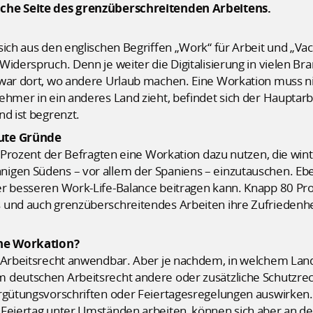
iche Seite des grenzüberschreitenden Arbeitens.
sich aus den englischen Begriffen „Work“ für Arbeit und „V
Widerspruch. Denn je weiter die Digitalisierung in vielen Br
zwar dort, wo andere Urlaub machen. Eine Workation muss n
hmer in ein anderes Land zieht, befindet sich der Hauptarbe
nd ist begrenzt.
gute Gründe
rozent der Befragten eine Workation dazu nutzen, die winte
igen Südens – vor allem der Spaniens – einzutauschen. Ebe
er besseren Work-Life-Balance beitragen kann. Knapp 80 P
 und auch grenzüberschreitendes Arbeiten ihre Zufriedenhe
ine Workation?
 Arbeitsrecht anwendbar. Aber je nachdem, in welchem Land 
deutschen Arbeitsrecht andere oder zusätzliche Schutzrecht
ergütungsvorschriften oder Feiertagesregelungen auswirke
 Feiertag unter Umständen arbeiten, können sich aber an de