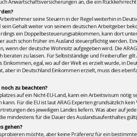
uch Anwartschaftsversicherungen an, die ein Rückkehrrech
rden?
Arbeitnehmer seine Steuern in der Regel weiterhin in Deuts
d sein Gehalt weiter von seinem deutschen Arbeitgeber be
lerdings ein Doppelbesteuerungsabkommen, kann dort unt
r auch schon früher im Ausland steuerpflichtig werden. Ein
, wenn der deutsche Wohnsitz aufgegeben wird. Die ARAG E
beraten zu lassen. Für Selbstständige und Freiberufler gilt Ä
s Einkommen, egal, wo auf der Welt es erzielt wurde, in De
at, aber in Deutschland Einkommen erzielt, muss dies ebenf
n noch zu beachten?
platzes auf ein Nicht-EU-Land, kann ein Arbeitsvisum nötig s
ann. Für die EU ist laut ARAG Experten grundsätzlich kein
retungen des jeweiligen Landes liefern. Was aber auf jeden 
die mindestens für die Dauer des Auslandsaufenthaltes gült
es gehen?
probieren möchte, aber keine Präferenz für ein bestimmtes 