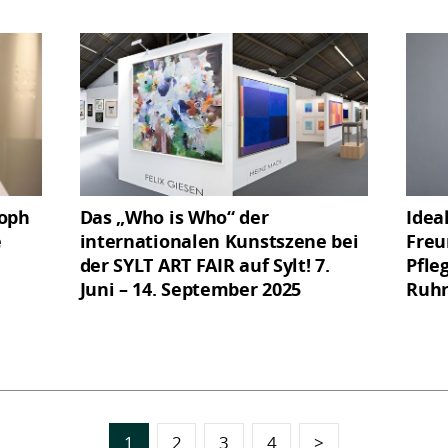
toph
Das „Who is Who“ der
Idea
e
internationalen Kunstszene bei
Freu
der SYLT ART FAIR auf Sylt! 7.
Pfle
Juni – 14. September 2025
Ruhr
1
2
3
4
>