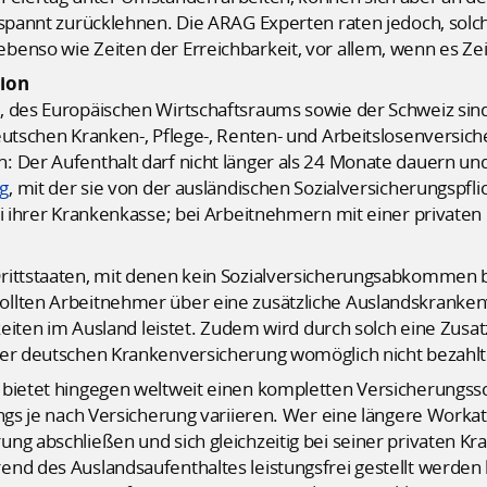
tspannt zurücklehnen. Die ARAG Experten raten jedoch, solch
benso wie Zeiten der Erreichbarkeit, vor allem, wenn es Ze
tion
, des Europäischen Wirtschaftsraums sowie der Schweiz si
eutschen Kranken-, Pflege-, Renten- und Arbeitslosenversich
: Der Aufenthalt darf nicht länger als 24 Monate dauern 
g
, mit der sie von der ausländischen Sozialversicherungspfli
ei ihrer Krankenkasse; bei Arbeitnehmern mit einer privaten
rittstaaten, mit denen kein Sozialversicherungsabkommen b
ollten Arbeitnehmer über eine zusätzliche Auslandskranke
gkeiten im Ausland leistet. Zudem wird durch solch eine Zus
der deutschen Krankenversicherung womöglich nicht bezahlt
 bietet hingegen weltweit einen kompletten Versicherungs
ngs je nach Versicherung variieren. Wer eine längere Workatio
ng abschließen und sich gleichzeitig bei seiner privaten K
nd des Auslandsaufenthaltes leistungsfrei gestellt werden 