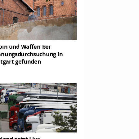
oin und Waffen bei
nungsdurchsuchung in
ttgart gefunden
rland setzt Lkw-