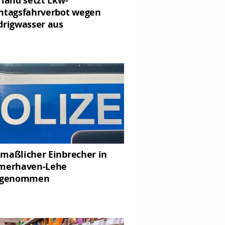
ntagsfahrverbot wegen
drigwasser aus
maßlicher Einbrecher in
merhaven-Lehe
tgenommen