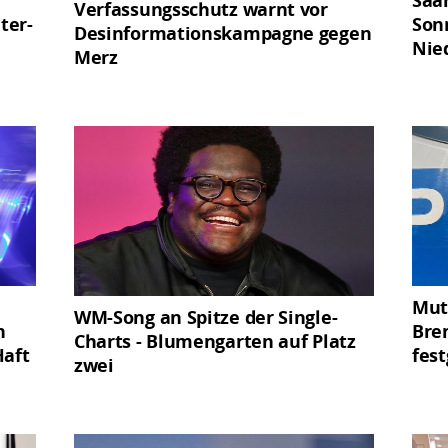
Verfassungsschutz warnt vor
ter-
Son
Desinformationskampagne gegen
Nie
Merz
Mut
WM-Song an Spitze der Single-
n
Bre
Charts - Blumengarten auf Platz
Haft
fes
zwei