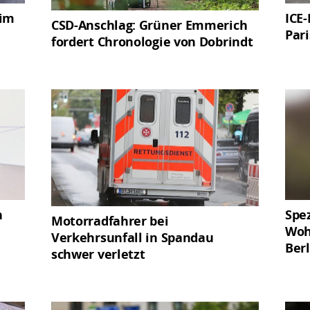
 im
ICE-
CSD-Anschlag: Grüner Emmerich
Pari
fordert Chronologie von Dobrindt
n
Spe
Motorradfahrer bei
Woh
Verkehrsunfall in Spandau
Ber
schwer verletzt