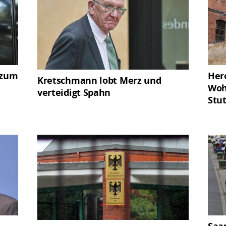
 zum
Her
Kretschmann lobt Merz und
Woh
verteidigt Spahn
Stu
Saa