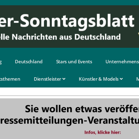
g
Deutschland
Stars und Events
Unternehmens
tsthemen
Dienstleister
Künstler & Models
M