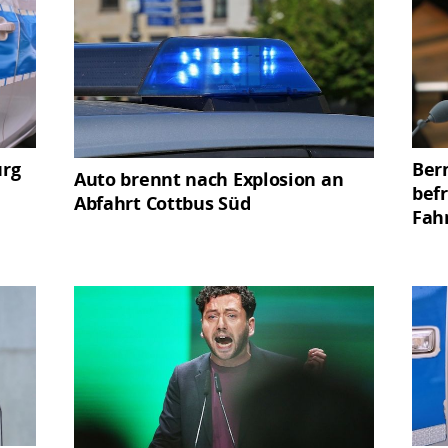
urg
Ber
Auto brennt nach Explosion an
bef
Abfahrt Cottbus Süd
Fah