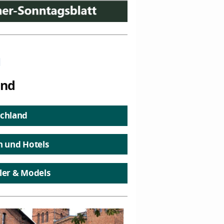
n
and
chland
n und Hotels
ler & Models