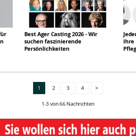
für
Best Ager Casting 2026 - Wir
Jede
en
suchen faszinierende
Ihre
Persönlichkeiten
Pfle
1
2
3
4
>
1-3 von 66 Nachrichten