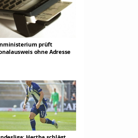
nministerium prüft
onalausweis ohne Adresse
undesliga: Hertha schlägt