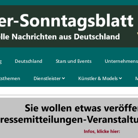
g
Deutschland
Stars und Events
Unternehmens
tsthemen
Dienstleister
Künstler & Models
M