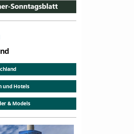
n
and
chland
n und Hotels
ler & Models