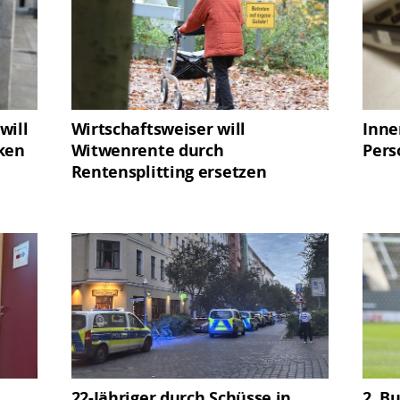
will
Wirtschaftsweiser will
Inne
nken
Witwenrente durch
Pers
Rentensplitting ersetzen
22-Jähriger durch Schüsse in
2. B