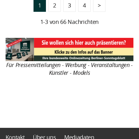
1
2
3
4
>
1-3 von 66 Nachrichten
Für Pressemitteilungen - Werbung - Veranstaltungen -
Künstler - Models
Kontakt
Über uns
Mediadaten