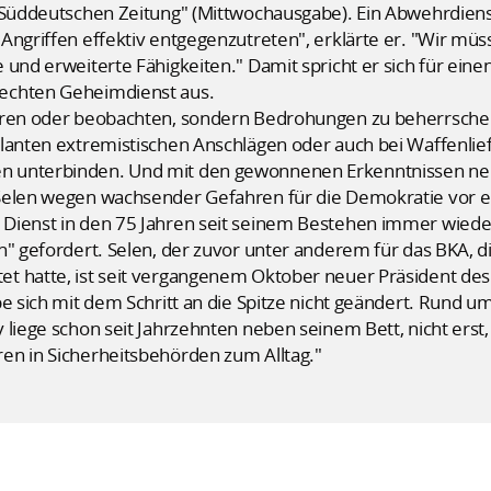
 "Süddeutschen Zeitung" (Mittwochausgabe). Ein Abwehrdiens
Angriffen effektiv entgegenzutreten", erklärte er. "Wir müs
 und erweiterte Fähigkeiten." Damit spricht er sich für ei
echten Geheimdienst aus.
lären oder beobachten, sondern Bedrohungen zu beherrsche
lanten extremistischen Anschlägen oder auch bei Waffenlief
 unterbinden. Und mit den gewonnenen Erkenntnissen neu
 Selen wegen wachsender Gefahren für die Demokratie vor
Dienst in den 75 Jahren seit seinem Bestehen immer wieder
n" gefordert. Selen, der zuvor unter anderem für das BKA, d
t hatte, ist seit vergangenem Oktober neuer Präsident de
e sich mit dem Schritt an die Spitze nicht geändert. Rund um 
liege schon seit Jahrzehnten neben seinem Bett, nicht erst, 
en in Sicherheitsbehörden zum Alltag."