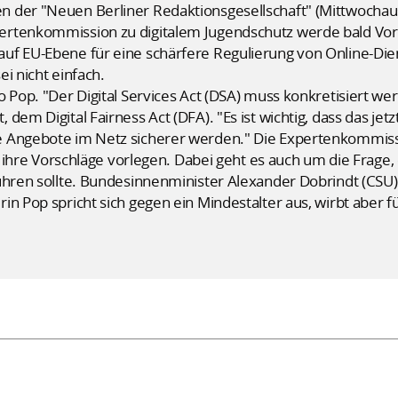
 der "Neuen Berliner Redaktionsgesellschaft" (Mittwochau
ertenkommission zu digitalem Jugendschutz werde bald Vors
uf EU-Ebene für eine schärfere Regulierung von Online-Dien
i nicht einfach.
o Pop. "Der Digital Services Act (DSA) muss konkretisiert 
dem Digital Fairness Act (DFA). "Es ist wichtig, dass das jet
 Angebote im Netz sicherer werden." Die Expertenkommissi
ni ihre Vorschläge vorlegen. Dabei geht es auch um die Frage
ühren sollte. Bundesinnenminister Alexander Dobrindt (CSU) h
n Pop spricht sich gegen ein Mindestalter aus, wirbt aber f