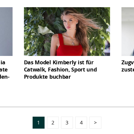
ia
Das Model Kimberly ist für
Zugv
vate
Catwalk, Fashion, Sport und
zust
den-
Produkte buchbar
1
2
3
4
>