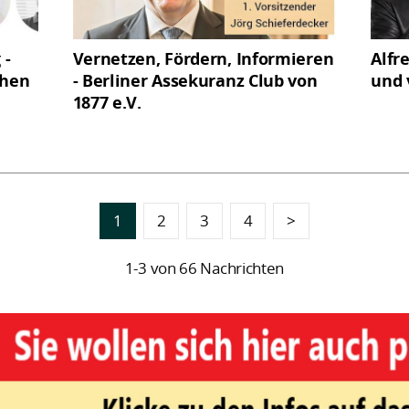
 -
Vernetzen, Fördern, Informieren
Alfr
chen
- Berliner Assekuranz Club von
und 
1877 e.V.
1
2
3
4
>
1-3 von 66 Nachrichten