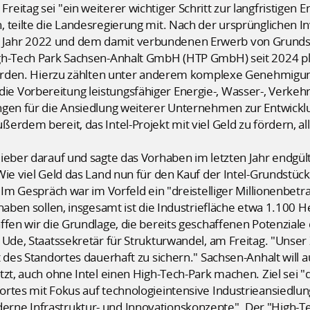
eitag sei "ein weiterer wichtiger Schritt zur langfristigen 
 teilte die Landesregierung mit. Nach der ursprünglichen I
Jahr 2022 und dem damit verbundenen Erwerb von Grundstü
gh-Tech Park Sachsen-Anhalt GmbH (HTP GmbH) seit 2024 pl
 worden. Hierzu zählten unter anderem komplexe Genehmigu
Vorbereitung leistungsfähiger Energie-, Wasser-, Verkehrs-
ngen für die Ansiedlung weiterer Unternehmen zur Entwickl
erdem bereit, das Intel-Projekt mit viel Geld zu fördern, a
ieber darauf und sagte das Vorhaben im letzten Jahr endgült
Wie viel Geld das Land nun für den Kauf der Intel-Grundstüc
 Im Gespräch war im Vorfeld ein "dreistelliger Millionenbet
 haben sollen, insgesamt ist die Industriefläche etwa 1.100 
ffen wir die Grundlage, die bereits geschaffenen Potenziale 
Ude, Staatssekretär für Strukturwandel, am Freitag. "Unser 
 des Standortes dauerhaft zu sichern." Sachsen-Anhalt will a
zt, auch ohne Intel einen High-Tech-Park machen. Ziel sei "d
rtes mit Fokus auf technologieintensive Industrieansiedlun
ne Infrastruktur- und Innovationskonzepte". Der "High-Tec