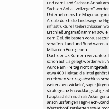
und dem Land Sachsen-Anhalt am Fr
Sachsen-Anhalt vollzogen" worden,
Unternehmens für Magdeburg im 
Areale durch die landeseigene Hi
infrastrukturell teilerschlossen
Erschließungsmaßnahmen sowie die 
dem Ziel, die besten Voraussetzu
schaffen. Land und Bund waren auß
Milliarden Euro geben.
Doch der US-Konzern verzichtete l
schon auf Eis gelegt worden war. 
wurde am Freitag nicht mitgeteilt.
etwa 400 Hektar, die Intel gehört
erreichten Vertragsabschluss scha
weiterzuentwickeln", sagte Jürgen 
strategische Entwicklungsfähigkeit
hauptsächlich noch als Acker genut
anschlussfähigen High-Tech-Stando
Wertschöpfungsketten sowie moder