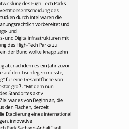
Entwicklung des High-Tech Parks
nvestitionsentscheidung des
cken durch Intel waren die
anungsrechtlich vorbereitet und
ngs- und
 und Digitalinfrastrukturen mit
ung des High-Tech Parks zu
llein der Bund wollte knapp zehn
ig ab, nachdem es ein Jahr zuvor
ke auf den Tisch legen musste,
rag" für eine Gesamtfläche von
Hektar groß. "Mit dem nun
des Standortes aktiv
Ziel war es von Beginn an, die
us den Flächen, derzeit
ie Etablierung eines international
gen, innovative
h Park Sachsen-Anhalt" soll