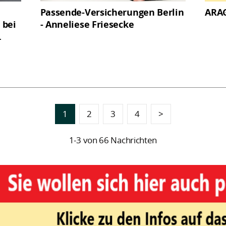
Passende-Versicherungen Berlin
ARAG
 bei
- Anneliese Friesecke
.
1
2
3
4
>
1-3 von 66 Nachrichten