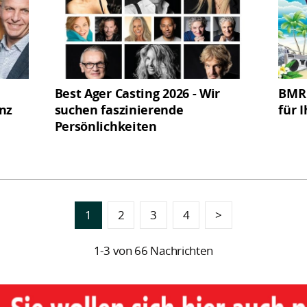
Best Ager Casting 2026 - Wir
BMR 
nz
suchen faszinierende
für I
Persönlichkeiten
1
2
3
4
>
1-3 von 66 Nachrichten