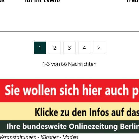
us
für Ihr Event!
Trau
1
2
3
4
>
1-3 von 66 Nachrichten
Veranstaltungen - Künstler - Models