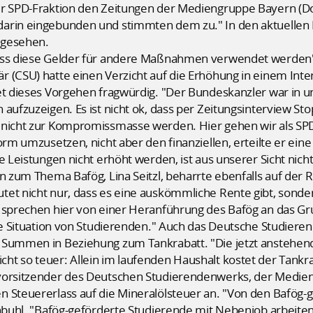
er SPD-Fraktion den Zeitungen der Mediengruppe Bayern (D
darin eingebunden und stimmten dem zu." In den aktuellen 
rgesehen.
dass diese Gelder für andere Maßnahmen verwendet werden"
r (CSU) hatte einen Verzicht auf die Erhöhung in einem Int
et dieses Vorgehen fragwürdig. "Der Bundeskanzler war in u
aufzuzeigen. Es ist nicht ok, dass per Zeitungsinterview Sto
 nicht zur Kompromissmasse werden. Hier gehen wir als SPD
orm umzusetzen, nicht aber den finanziellen, erteilte er ei
e Leistungen nicht erhöht werden, ist aus unserer Sicht nic
on zum Thema Bafög, Lina Seitzl, beharrte ebenfalls auf der 
et nicht nur, dass es eine auskömmliche Rente gibt, sonder
 sprechen hier von einer Heranführung des Bafög an das Gru
erte Situation von Studierenden." Auch das Deutsche Studie
 Summen in Beziehung zum Tankrabatt. "Die jetzt anstehen
t so teuer: Allein im laufenden Haushalt kostet der Tankra
vorsitzender des Deutschen Studierendenwerks, der Medien
n Steuererlass auf die Mineralölsteuer an. "Von den Bafög-
nbuhl. "Bafög-geförderte Studierende mit Nebenjob arbeiten st