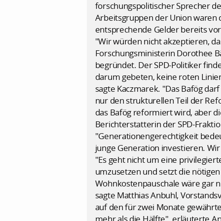
forschungspolitischer Sprecher d
Arbeitsgruppen der Union waren 
entsprechende Gelder bereits vo
"Wir würden nicht akzeptieren, 
Forschungsministerin Dorothee Bä
begründet. Der SPD-Politiker find
darum gebeten, keine roten Linien 
sagte Kaczmarek. "Das Bafög darf
nur den strukturellen Teil der Ref
das Bafög reformiert wird, aber di
Berichterstatterin der SPD-Frakti
"Generationengerechtigkeit bedeut
junge Generation investieren. Wir
"Es geht nicht um eine privilegi
umzusetzen und setzt die nötigen
Wohnkostenpauschale wäre gar nich
sagte Matthias Anbuhl, Vorstands
auf den für zwei Monate gewährte
mehr als die Hälfte", erläuterte A