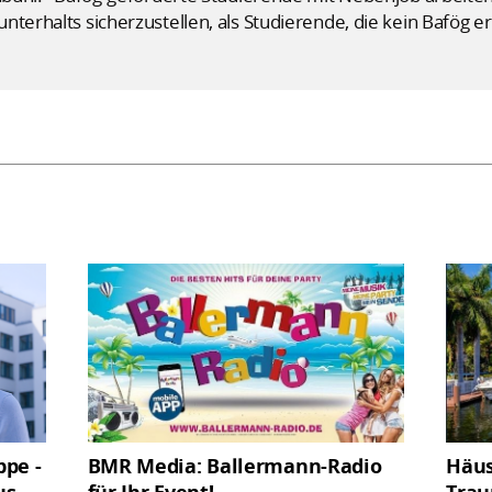
terhalts sicherzustellen, als Studierende, die kein Bafög er
ppe -
BMR Media: Ballermann-Radio
Häus