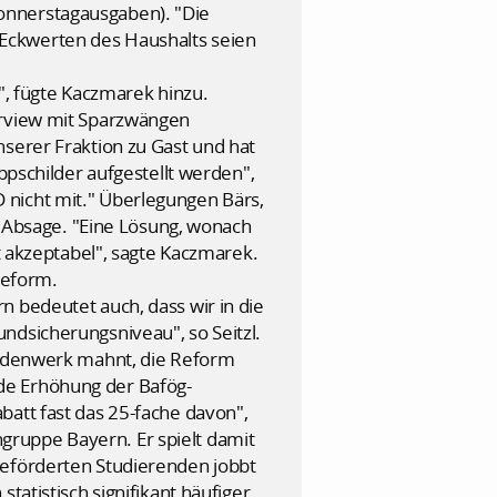
onnerstagausgaben). "Die
Eckwerten des Haushalts seien
, fügte Kaczmarek hinzu.
erview mit Sparzwängen
nserer Fraktion zu Gast und hat
ppschilder aufgestellt werden",
 nicht mit." Überlegungen Bärs,
ne Absage. "Eine Lösung, wonach
ht akzeptabel", sagte Kaczmarek.
Reform.
n bedeutet auch, dass wir in die
ndsicherungsniveau", so Seitzl.
rendenwerk mahnt, die Reform
de Erhöhung der Bafög-
batt fast das 25-fache davon",
gruppe Bayern. Er spielt damit
geförderten Studierenden jobbt
atistisch signifikant häufiger,