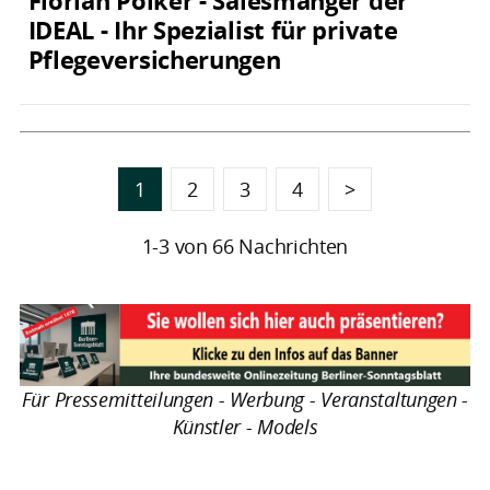
Florian Pölker - Salesmanger der
IDEAL - Ihr Spezialist für private
Pflegeversicherungen
1
2
3
4
>
1-3 von 66 Nachrichten
Für Pressemitteilungen - Werbung - Veranstaltungen -
Künstler - Models