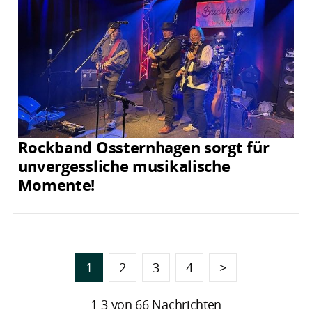
Rockband Ossternhagen sorgt für
unvergessliche musikalische
Momente!
1
2
3
4
>
1-3 von 66 Nachrichten