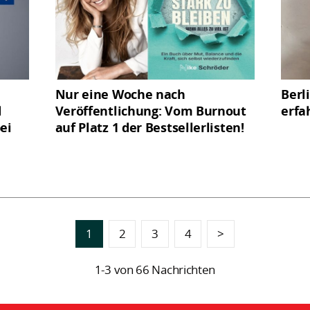
Nur eine Woche nach
Berl
d
Veröffentlichung: Vom Burnout
erfa
ei
auf Platz 1 der Bestsellerlisten!
1
2
3
4
>
1-3 von 66 Nachrichten