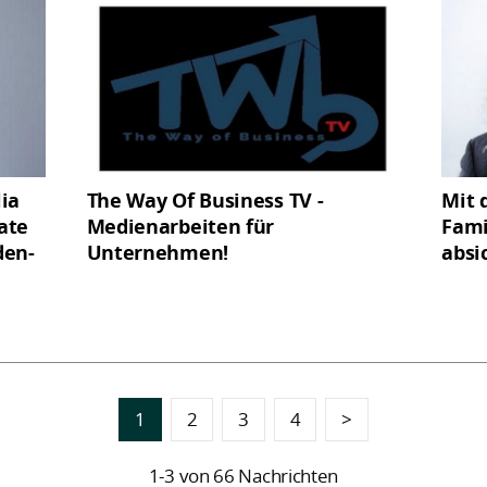
ia
The Way Of Business TV -
Mit 
vate
Medienarbeiten für
Fami
den-
Unternehmen!
absi
1
2
3
4
>
1-3 von 66 Nachrichten