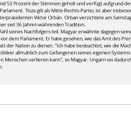
rund 53 Prozent der Stimmen geholt und verfügt aufgrund de
arlament. Tisza gilt als Mitte-Rechts-Partei, ist aber insbe
isterpräsidenten Viktor Orbán. Orban verzichtete am Samsta
er seit 36 Jahren währenden Tradition.
ahl seines Nachfolgers teil. Magyar erwähnte dagegen sein
t vor dem Parlament. Er habe gesehen, wie das Amt des Prem
att der Nation zu dienen. "Ich habe beobachtet, wie die M
litiker allmählich zum Gefangenen seines eigenen Systems w
n Menschen verlieren kann", so Magyar. Ungarn sei dadurch
n.