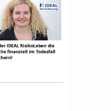
der IDEAL RisikoLeben die
lie finanziell im Todesfall
chern!