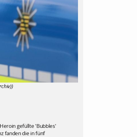
chiv))
roin gefüllte 'Bubbles'
z fanden die in fünf