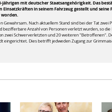
33-Jährigen mit deutscher Staatsangehörigkeit. Das bestä
 Einsatzkräften in seinem Fahrzeug gestellt und seine
t worden.
ichen Gewahrsam. Nach aktuellem Stand sind bei der Tat z
nd bezifferbare Anzahl von Personen verletzt wurden, so die 
 zwei Schwerverletzten und 20 weiteren "Betroffenen". Der
dt eingerichtet. Dies betrifft jedweden Zugang zur Grimmai