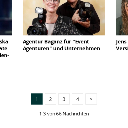
iska
Agentur Baganz für "Event-
Jens
vate
Agenturen" und Unternehmen
Vers
den-
1
2
3
4
>
1-3 von 66 Nachrichten