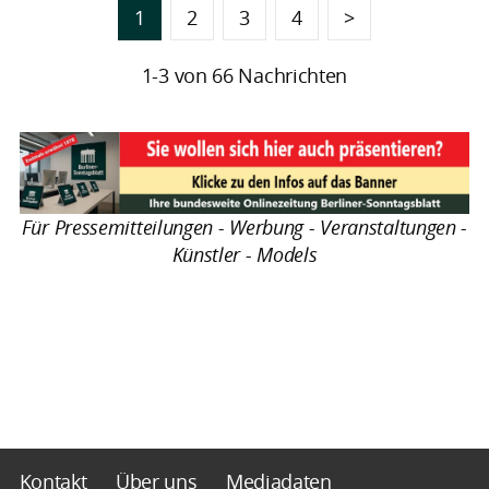
1
2
3
4
>
1-3 von 66 Nachrichten
Für Pressemitteilungen - Werbung - Veranstaltungen -
Künstler - Models
Kontakt
Über uns
Mediadaten